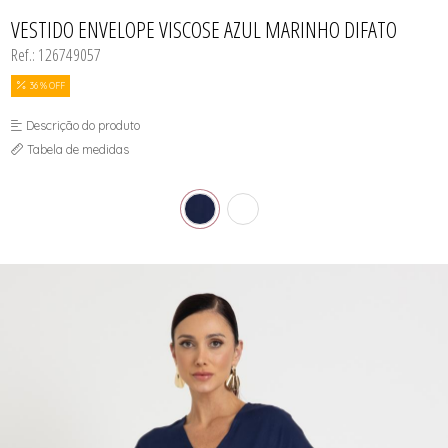
CASACOS
TODOS DE R$ BLACK
TODOS DE %
SAIAS
SAIAS
VESTIDOS
COLETES
VESTIDO ENVELOPE VISCOSE AZUL MARINHO DIFATO
SHORTS/BERMUDAS
SHORTS/BERMUDAS
REGATAS
VESTIDOS
VESTIDOS
Ref.: 126749057
SAIAS
SHORTS/BERMUDAS
VESTIDOS
36 % OFF
Descrição do produto
Tabela de medidas