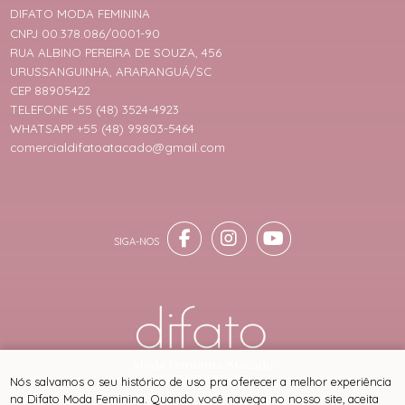
DIFATO MODA FEMININA
CNPJ 00.378.086/0001-90
RUA ALBINO PEREIRA DE SOUZA, 456
URUSSANGUINHA, ARARANGUÁ/SC
CEP 88905422
TELEFONE +55 (48) 3524-4923
WHATSAPP +55 (48) 99803-5464
comercialdifatoatacado@gmail.com
® TODOS DIREITOS RESERVADOS
Nós salvamos o seu histórico de uso pra oferecer a melhor experiência
na Difato Moda Feminina. Quando você navega no nosso site, aceita