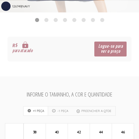
126749|NAVY
R$
Logue-se para
para atacado
ver o preço
INFORME O TAMANHO, A COR E QUANTIDADE
+1 PEÇA
-1 PEÇA
PREENCHER A QTDE
38
40
42
44
46