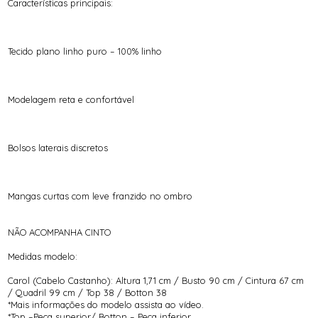
Características principais:
Tecido plano linho puro – 100% linho
Modelagem reta e confortável
Bolsos laterais discretos
Mangas curtas com leve franzido no ombro
NÃO ACOMPANHA CINTO
Medidas modelo:
Carol (Cabelo Castanho): Altura 1,71 cm / Busto 90 cm / Cintura 67 cm
/ Quadril 99 cm / Top 38 / Botton 38
*Mais informações do modelo assista ao vídeo.
*Top –Peça superior/ Botton – Peça inferior