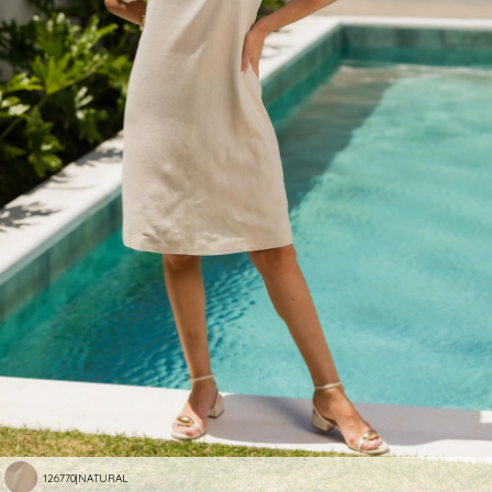
126770|NATURAL