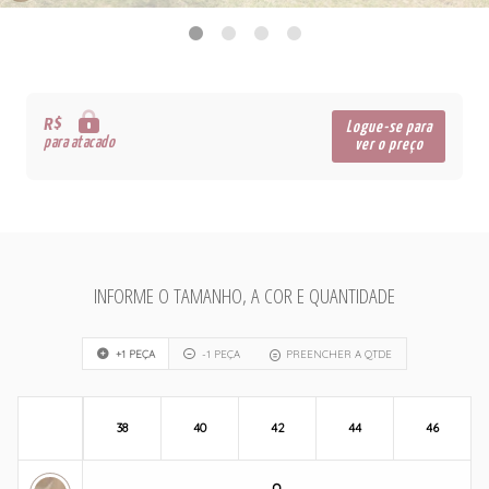
R$
Logue-se para
para atacado
ver o preço
INFORME O TAMANHO, A COR E QUANTIDADE
+1 PEÇA
-1 PEÇA
PREENCHER A QTDE
38
40
42
44
46