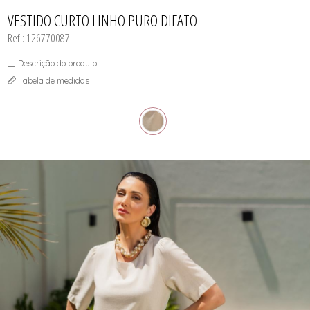
CASACOS
TODOS DE R$ BLACK
TODOS DE %
SAIAS
SAIAS
VESTIDOS
COLETES
VESTIDO CURTO LINHO PURO DIFATO
SHORTS/BERMUDAS
SHORTS/BERMUDAS
REGATAS
VESTIDOS
VESTIDOS
Ref.: 126770087
SAIAS
SHORTS/BERMUDAS
VESTIDOS
Descrição do produto
Tabela de medidas