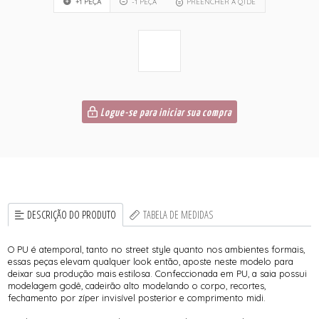
+1 PEÇA
-1 PEÇA
PREENCHER A QTDE
Logue-se para iniciar sua compra
DESCRIÇÃO DO PRODUTO
TABELA DE MEDIDAS
O PU é atemporal, tanto no street style quanto nos ambientes formais,
essas peças elevam qualquer look então, aposte neste modelo para
deixar sua produção mais estilosa. Confeccionada em PU, a saia possui
modelagem godê, cadeirão alto modelando o corpo, recortes,
fechamento por zíper invisível posterior e comprimento midi.