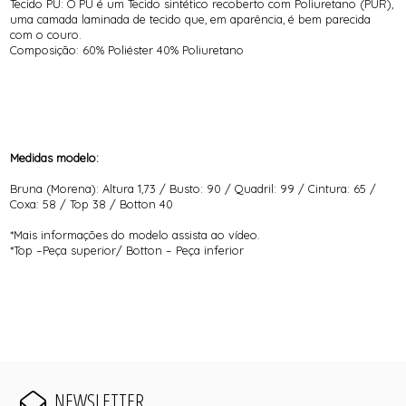
Tecido PU: O PU é um Tecido sintético recoberto com Poliuretano (PUR),
uma camada laminada de tecido que, em aparência, é bem parecida
com o couro.
Composição: 60% Poliéster 40% Poliuretano
Medidas modelo:
Bruna (Morena): Altura 1,73 / Busto: 90 / Quadril: 99 / Cintura: 65 /
Coxa: 58 / Top 38 / Botton 40
*Mais informações do modelo assista ao vídeo.
*Top –Peça superior/ Botton – Peça inferior
NEWSLETTER