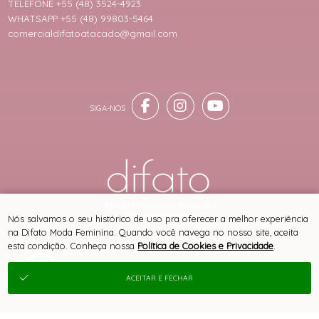
TELEFONE +55 (48) 3524-4923
WHATSAPP +55 (48) 99803-5464
comercialdifatoatacado@gmail.com
® TODOS DIREITOS RESERVADOS
Nós salvamos o seu histórico de uso pra oferecer a melhor experiência
na Difato Moda Feminina. Quando você navega no nosso site, aceita
esta condição. Conheça nossa
Política de Cookies e Privacidade
.
SITE 100% SEGURO
PLATAFORMA B2B
ACEITAR E FECHAR