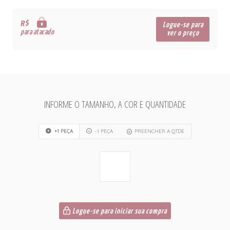
R$
Logue-se para
para atacado
ver o preço
INFORME O TAMANHO, A COR E QUANTIDADE
+1 PEÇA
-1 PEÇA
PREENCHER A QTDE
Logue-se para iniciar sua compra