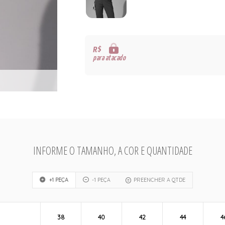
R$
para atacado
INFORME O TAMANHO, A COR E QUANTIDADE
+1 PEÇA
-1 PEÇA
PREENCHER A QTDE
38
40
42
44
4