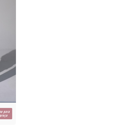
se para
 preço