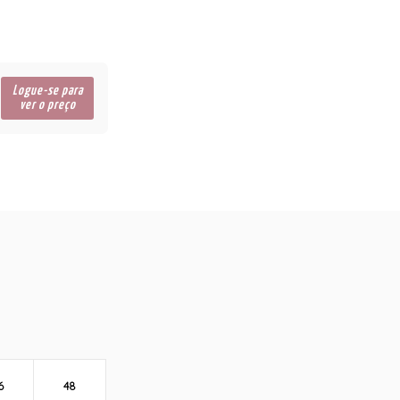
Logue-se para
ver o preço
6
48