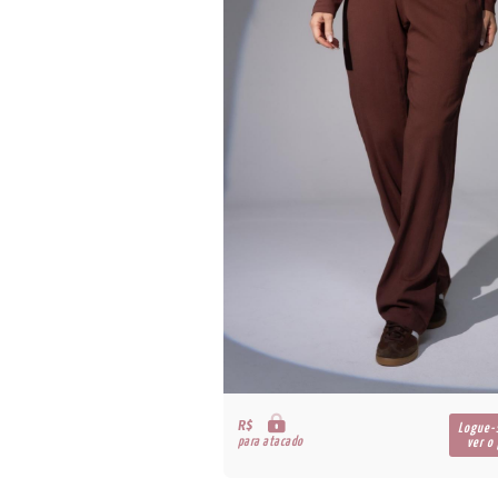
R$
Logue-
para atacado
ver o