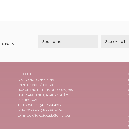
 NOVIDADES E
SUPORTE
DIFATO MODA FEMININA
CNPJ 00.378.086/0001-90
RUA ALBINO PEREIRA DE SOUZA, 456
URUSSANGUINHA, ARARANGUÁ/SC
CEP 88905422
TELEFONE +55 (48) 3524-4923
WHATSAPP +55 (48) 99803-5464
comercialdifatoatacado@gmail.com