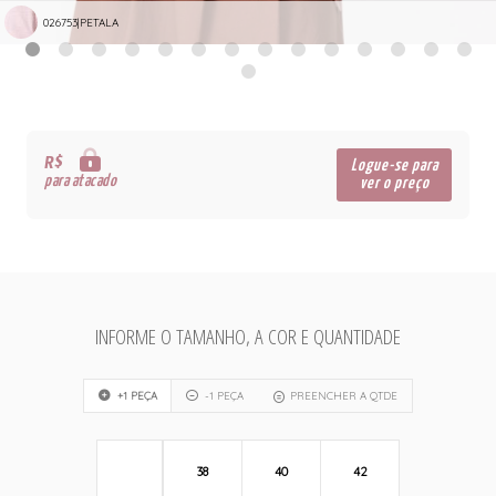
026753|PETALA
R$
Logue-se para
para atacado
ver o preço
INFORME O TAMANHO, A COR E QUANTIDADE
+1 PEÇA
-1 PEÇA
PREENCHER A QTDE
38
40
42