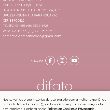
CNPJ 00.378.086/0001-90
RUA ALBINO PEREIRA DE SOUZA, 456
URUSSANGUINHA, ARARANGUÁ/SC
CEP 88905422
TELEFONE +55 (48) 3524-4923
WHATSAPP +55 (48) 99803-5464
comercialdifatoatacado@gmail.com
® TODOS DIREITOS RESERVADOS
Nós salvamos o seu histórico de uso pra oferecer a melhor experiência
na Difato Moda Feminina. Quando você navega no nosso site, aceita
esta condição. Conheça nossa
Política de Cookies e Privacidade
.