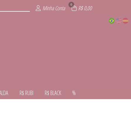
0
Minha Conta
R$ 0,00
ALDA
R$ RUBI
R$ BLACK
%
VERNO
VERÃO
ALDA
NTE
AL
RA
CK
I