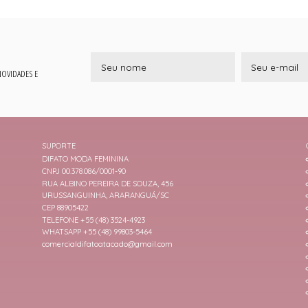
 NOVIDADES E
SUPORTE
DIFATO MODA FEMININA
CNPJ 00.378.086/0001-90
RUA ALBINO PEREIRA DE SOUZA, 456
URUSSANGUINHA, ARARANGUÁ/SC
CEP 88905422
TELEFONE +55 (48) 3524-4923
WHATSAPP +55 (48) 99803-5464
comercialdifatoatacado@gmail.com