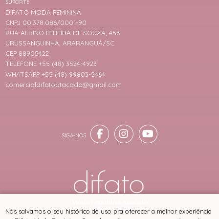
SUPORTE
DIFATO MODA FEMININA
CNPJ 00.378.086/0001-90
RUA ALBINO PEREIRA DE SOUZA, 456
URUSSANGUINHA, ARARANGUÁ/SC
CEP 88905422
TELEFONE +55 (48) 3524-4923
WHATSAPP +55 (48) 99803-5464
comercialdifatoatacado@gmail.com
® TODOS DIREITOS RESERVADOS
Nós salvamos o seu histórico de uso pra oferecer a melhor experiência