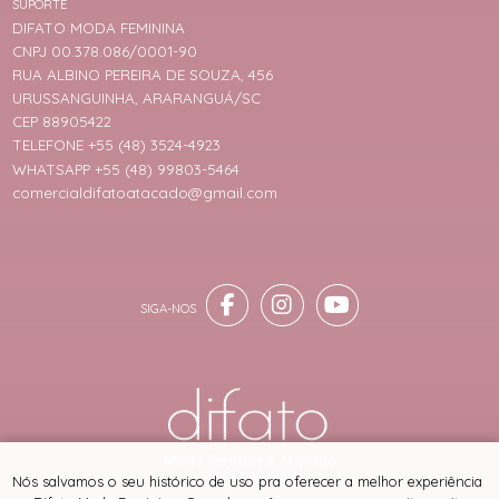
SUPORTE
DIFATO MODA FEMININA
CNPJ 00.378.086/0001-90
RUA ALBINO PEREIRA DE SOUZA, 456
URUSSANGUINHA, ARARANGUÁ/SC
CEP 88905422
TELEFONE +55 (48) 3524-4923
WHATSAPP +55 (48) 99803-5464
comercialdifatoatacado@gmail.com
® TODOS DIREITOS RESERVADOS
Nós salvamos o seu histórico de uso pra oferecer a melhor experiência