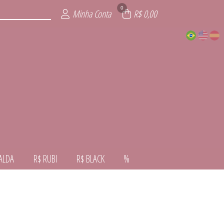
0
Minha Conta
R$ 0,00
ALDA
R$ RUBI
R$ BLACK
%
VERNO
VERÃO
ALDA
NTE
AL
RA
CK
I