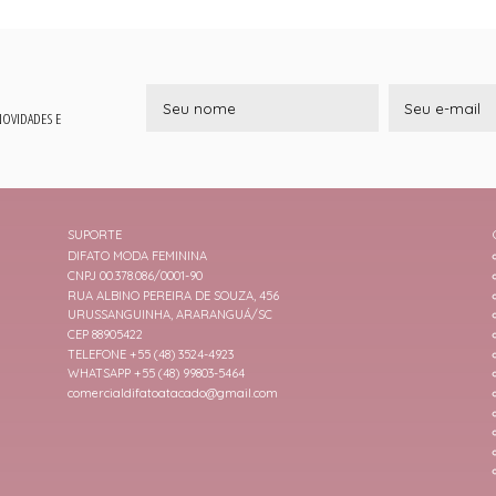
 NOVIDADES E
SUPORTE
DIFATO MODA FEMININA
CNPJ 00.378.086/0001-90
RUA ALBINO PEREIRA DE SOUZA, 456
URUSSANGUINHA, ARARANGUÁ/SC
CEP 88905422
TELEFONE +55 (48) 3524-4923
WHATSAPP +55 (48) 99803-5464
comercialdifatoatacado@gmail.com