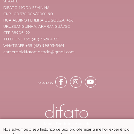
SUPORTE
DIFATO MODA FEMININA
CNPJ 00.378.086/0001-90
RUA ALBINO PEREIRA DE SOUZA, 456
URUSSANGUINHA, ARARANGUÁ/SC
CEP 88905422
TELEFONE +55 (48) 3524-4923
WHATSAPP +55 (48) 99803-5464
comercialdifatoatacado@gmail.com
® TODOS DIREITOS RESERVADOS
Nós salvamos o seu histórico de uso pra oferecer a melhor experiência