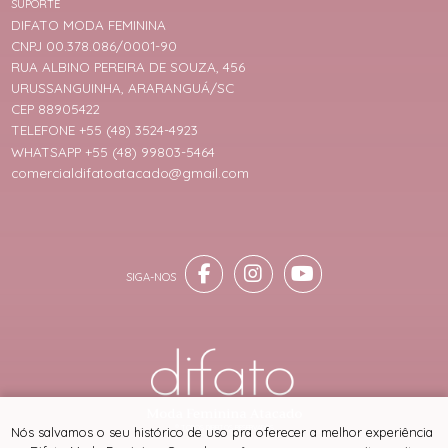
SUPORTE
DIFATO MODA FEMININA
CNPJ 00.378.086/0001-90
RUA ALBINO PEREIRA DE SOUZA, 456
URUSSANGUINHA, ARARANGUÁ/SC
CEP 88905422
TELEFONE +55 (48) 3524-4923
WHATSAPP +55 (48) 99803-5464
comercialdifatoatacado@gmail.com
® TODOS DIREITOS RESERVADOS
Nós salvamos o seu histórico de uso pra oferecer a melhor experiência