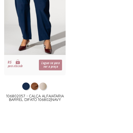
R$
Logue-se para
para atacado
ver o preço
106802057 - CALÇA ALFAIATARIA
BARREL DIFATO 106802|NAVY