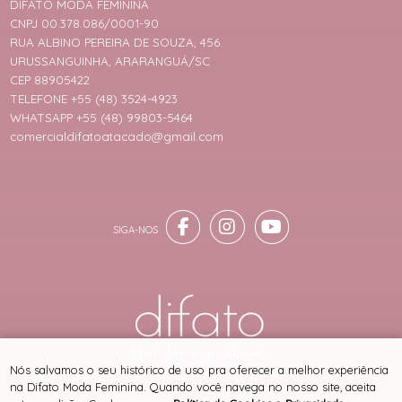
DIFATO MODA FEMININA
CNPJ 00.378.086/0001-90
RUA ALBINO PEREIRA DE SOUZA, 456
URUSSANGUINHA, ARARANGUÁ/SC
CEP 88905422
TELEFONE +55 (48) 3524-4923
WHATSAPP +55 (48) 99803-5464
comercialdifatoatacado@gmail.com
® TODOS DIREITOS RESERVADOS
Nós salvamos o seu histórico de uso pra oferecer a melhor experiência
na Difato Moda Feminina. Quando você navega no nosso site, aceita