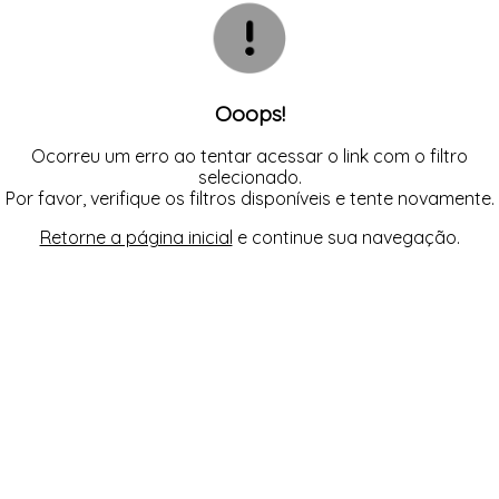
CASACOS
TODOS DE R$ BLACK
TODOS DE %
SAIAS
SAIAS
VESTIDOS
COLETES
SHORTS/BERMUDAS
SHORTS/BERMUDAS
REGATAS
VESTIDOS
VESTIDOS
SAIAS
SHORTS/BERMUDAS
VESTIDOS
Ooops!
Ocorreu um erro ao tentar acessar o link com o filtro
selecionado.
Por favor, verifique os filtros disponíveis e tente novamente.
Retorne a página inicial
e continue sua navegação.