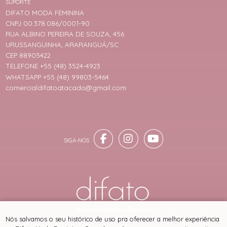
SUPORTE
DIFATO MODA FEMININA
CNPJ 00.378.086/0001-90
RUA ALBINO PEREIRA DE SOUZA, 456
URUSSANGUINHA, ARARANGUÁ/SC
CEP 88905422
TELEFONE +55 (48) 3524-4923
WHATSAPP +55 (48) 99803-5464
comercialdifatoatacado@gmail.com
® TODOS DIREITOS RESERVADOS
Nós salvamos o seu histórico de uso pra oferecer a melhor experiência