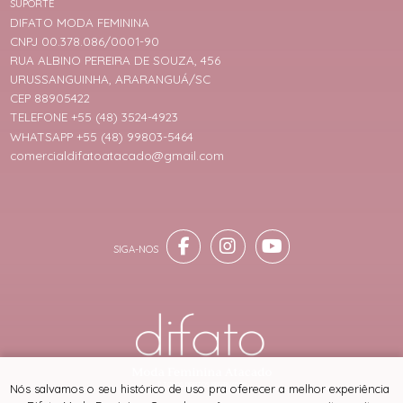
SUPORTE
DIFATO MODA FEMININA
CNPJ 00.378.086/0001-90
RUA ALBINO PEREIRA DE SOUZA, 456
URUSSANGUINHA, ARARANGUÁ/SC
CEP 88905422
TELEFONE +55 (48) 3524-4923
WHATSAPP +55 (48) 99803-5464
comercialdifatoatacado@gmail.com
® TODOS DIREITOS RESERVADOS
Nós salvamos o seu histórico de uso pra oferecer a melhor experiência