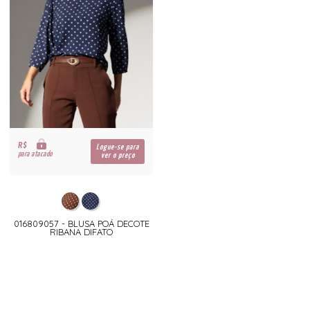
R$
Logue-se para
para atacado
ver o preço
016809057 - BLUSA POÁ DECOTE
RIBANA DIFATO