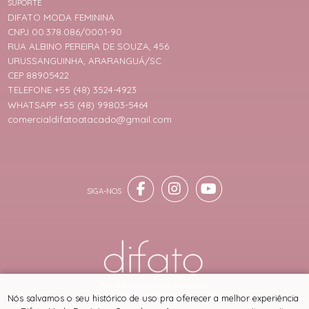
SUPORTE
DIFATO MODA FEMININA
CNPJ 00.378.086/0001-90
RUA ALBINO PEREIRA DE SOUZA, 456
URUSSANGUINHA, ARARANGUÁ/SC
CEP 88905422
TELEFONE +55 (48) 3524-4923
WHATSAPP +55 (48) 99803-5464
comercialdifatoatacado@gmail.com
® TODOS DIREITOS RESERVADOS
Nós salvamos o seu histórico de uso pra oferecer a melhor experiência