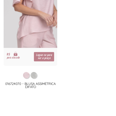
R$
Logue-se para
para atacado
ver o preço
016724070 - BLUSA ASSIMÉTRICA
DIFATO