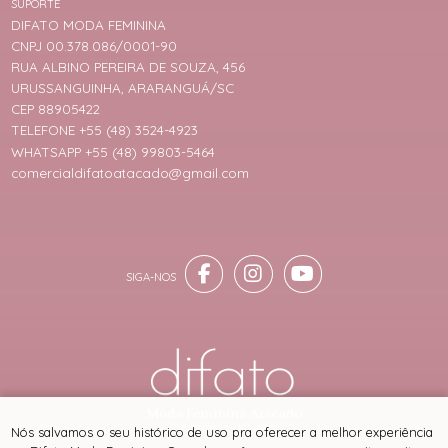
SUPORTE
DIFATO MODA FEMININA
CNPJ 00.378.086/0001-90
RUA ALBINO PEREIRA DE SOUZA, 456
URUSSANGUINHA, ARARANGUÁ/SC
CEP 88905422
TELEFONE +55 (48) 3524-4923
WHATSAPP +55 (48) 99803-5464
comercialdifatoatacado@gmail.com
® TODOS DIREITOS RESERVADOS
Nós salvamos o seu histórico de uso pra oferecer a melhor experiência