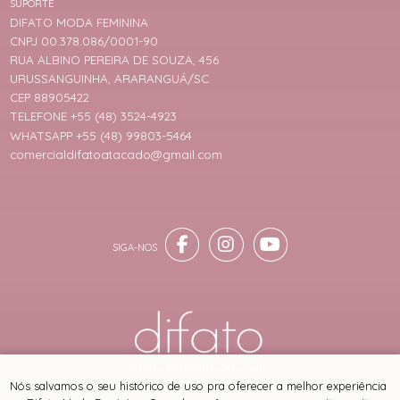
SUPORTE
DIFATO MODA FEMININA
CNPJ 00.378.086/0001-90
RUA ALBINO PEREIRA DE SOUZA, 456
URUSSANGUINHA, ARARANGUÁ/SC
CEP 88905422
TELEFONE +55 (48) 3524-4923
WHATSAPP +55 (48) 99803-5464
comercialdifatoatacado@gmail.com
® TODOS DIREITOS RESERVADOS
Nós salvamos o seu histórico de uso pra oferecer a melhor experiência