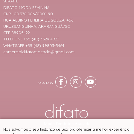
SUPORTE
DIFATO MODA FEMININA
CNPJ 00.378.086/0001-90
RUA ALBINO PEREIRA DE SOUZA, 456
URUSSANGUINHA, ARARANGUÁ/SC
CEP 88905422
TELEFONE +55 (48) 3524-4923
WHATSAPP +55 (48) 99803-5464
comercialdifatoatacado@gmail.com
® TODOS DIREITOS RESERVADOS
Nós salvamos o seu histórico de uso pra oferecer a melhor experiência