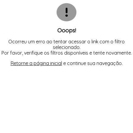
CASACOS
TODOS DE R$ BLACK
TODOS DE %
SAIAS
SAIAS
VESTIDOS
COLETES
SHORTS/BERMUDAS
SHORTS/BERMUDAS
REGATAS
VESTIDOS
VESTIDOS
SAIAS
SHORTS/BERMUDAS
VESTIDOS
Ooops!
Ocorreu um erro ao tentar acessar o link com o filtro
selecionado.
Por favor, verifique os filtros disponíveis e tente novamente.
Retorne a página inicial
e continue sua navegação.