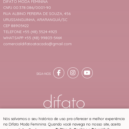
DIFATO MODA FEMININA
CNPJ 00.378.086/0001-90
RUA ALBINO PEREIRA DE SOUZA, 456
URUSSANGUINHA, ARARANGUÁ/SC
CEP 88905422
TELEFONE +55 (48) 3524-4923
WHATSAPP +55 (48) 99803-5464
comercialdifatoatacado@gmail.com
® TODOS DIREITOS RESERVADOS
Nós salvamos o seu histórico de uso pra oferecer a melhor experiência
na Difato Moda Feminina. Quando você navega no nosso site, aceita