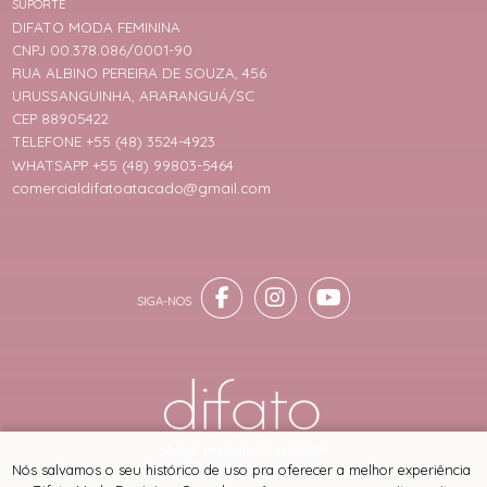
SUPORTE
DIFATO MODA FEMININA
CNPJ 00.378.086/0001-90
RUA ALBINO PEREIRA DE SOUZA, 456
URUSSANGUINHA, ARARANGUÁ/SC
CEP 88905422
TELEFONE +55 (48) 3524-4923
WHATSAPP +55 (48) 99803-5464
comercialdifatoatacado@gmail.com
® TODOS DIREITOS RESERVADOS
Nós salvamos o seu histórico de uso pra oferecer a melhor experiência