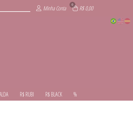
0
Minha Conta
R$ 0,00
ALDA
R$ RUBI
R$ BLACK
%
VERNO
VERÃO
ALDA
NTE
AL
RA
CK
I