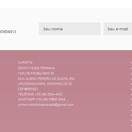
 NOVIDADES E
SUPORTE
DIFATO MODA FEMININA
CNPJ 00.378.086/0001-90
RUA ALBINO PEREIRA DE SOUZA, 456
URUSSANGUINHA, ARARANGUÁ/SC
CEP 88905422
TELEFONE +55 (48) 3524-4923
WHATSAPP +55 (48) 99803-5464
comercialdifatoatacado@gmail.com