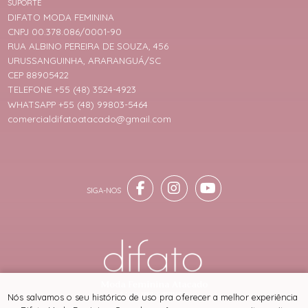
SUPORTE
DIFATO MODA FEMININA
CNPJ 00.378.086/0001-90
RUA ALBINO PEREIRA DE SOUZA, 456
URUSSANGUINHA, ARARANGUÁ/SC
CEP 88905422
TELEFONE +55 (48) 3524-4923
WHATSAPP +55 (48) 99803-5464
comercialdifatoatacado@gmail.com
® TODOS DIREITOS RESERVADOS
Nós salvamos o seu histórico de uso pra oferecer a melhor experiência