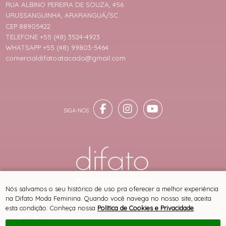
RUA ALBINO PEREIRA DE SOUZA, 456
URUSSANGUINHA, ARARANGUÁ/SC
CEP 88905422
TELEFONE +55 (48) 3524-4923
WHATSAPP +55 (48) 99803-5464
comercialdifatoatacado@gmail.com
® TODOS DIREITOS RESERVADOS
Nós salvamos o seu histórico de uso pra oferecer a melhor experiência
na Difato Moda Feminina. Quando você navega no nosso site, aceita
esta condição. Conheça nossa
Política de Cookies e Privacidade
.
SITE 100% SEGURO
PLATAFORMA B2B