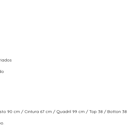
riados
do
sto 90 cm / Cintura 67 cm / Quadril 99 cm / Top 38 / Botton 38
eo.