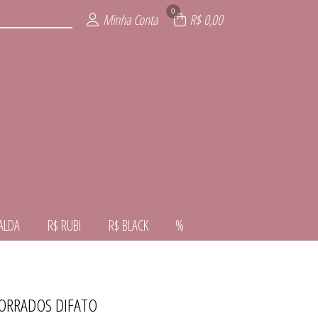
0
Minha Conta
R$ 0,00
ALDA
R$ RUBI
R$ BLACK
%
ORRADOS DIFATO
VERNO
VERÃO
ALDA
NTE
AL
RA
CK
I