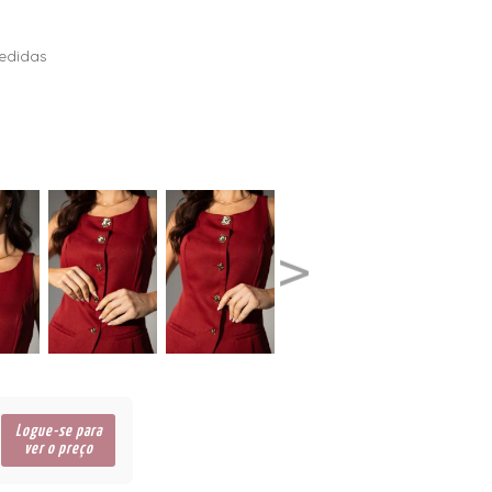
edidas
Logue-se para
ver o preço