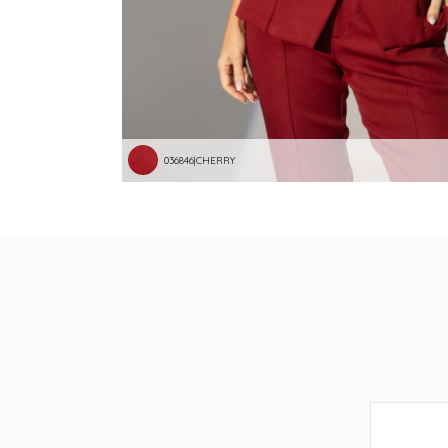
036846|CHERRY