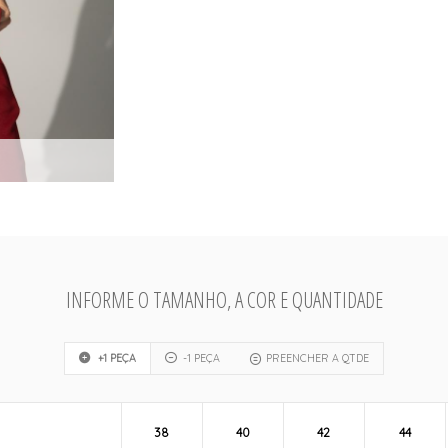
INFORME O TAMANHO, A COR E QUANTIDADE
+1 PEÇA
-1 PEÇA
PREENCHER A QTDE
38
40
42
44