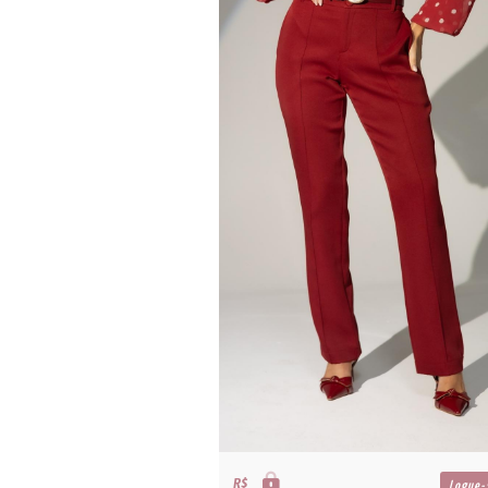
R$
Logue-