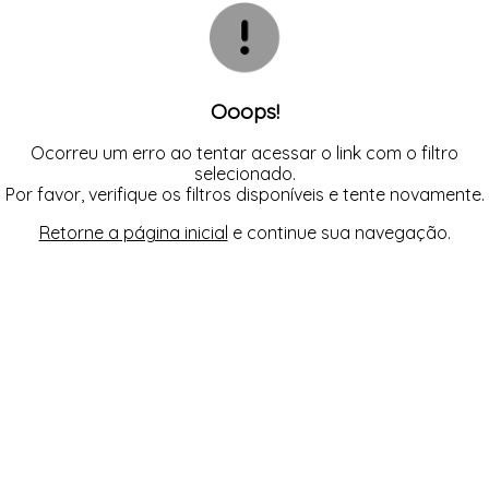
CASACOS
TODOS DE R$ BLACK
TODOS DE %
SAIAS
SAIAS
VESTIDOS
COLETES
SHORTS/BERMUDAS
SHORTS/BERMUDAS
REGATAS
VESTIDOS
VESTIDOS
SAIAS
SHORTS/BERMUDAS
VESTIDOS
Ooops!
Ocorreu um erro ao tentar acessar o link com o filtro
selecionado.
Por favor, verifique os filtros disponíveis e tente novamente.
Retorne a página inicial
e continue sua navegação.