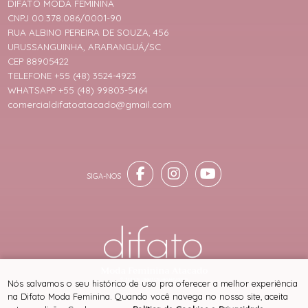
DIFATO MODA FEMININA
CNPJ 00.378.086/0001-90
RUA ALBINO PEREIRA DE SOUZA, 456
URUSSANGUINHA, ARARANGUÁ/SC
CEP 88905422
TELEFONE +55 (48) 3524-4923
WHATSAPP +55 (48) 99803-5464
comercialdifatoatacado@gmail.com
® TODOS DIREITOS RESERVADOS
Nós salvamos o seu histórico de uso pra oferecer a melhor experiência
na Difato Moda Feminina. Quando você navega no nosso site, aceita