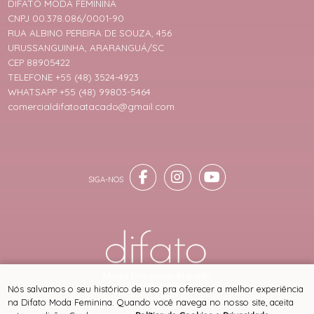
DIFATO MODA FEMININA
CNPJ 00.378.086/0001-90
RUA ALBINO PEREIRA DE SOUZA, 456
URUSSANGUINHA, ARARANGUÁ/SC
CEP 88905422
TELEFONE +55 (48) 3524-4923
WHATSAPP +55 (48) 99803-5464
comercialdifatoatacado@gmail.com
® TODOS DIREITOS RESERVADOS
Nós salvamos o seu histórico de uso pra oferecer a melhor experiência
na Difato Moda Feminina. Quando você navega no nosso site, aceita