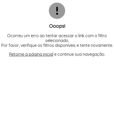
CASACOS
TODOS DE R$ BLACK
TODOS DE %
SAIAS
SAIAS
VESTIDOS
COLETES
SHORTS/BERMUDAS
SHORTS/BERMUDAS
REGATAS
VESTIDOS
VESTIDOS
SAIAS
SHORTS/BERMUDAS
VESTIDOS
Ooops!
Ocorreu um erro ao tentar acessar o link com o filtro
selecionado.
Por favor, verifique os filtros disponíveis e tente novamente.
Retorne a página inicial
e continue sua navegação.