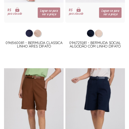
R$
R$
Logue-se para
Logue-se para
para atacado
para atacado
ver o preço
ver o preço
096560081 - BERMUDA CLASSICA
096721081 - BERMUDA SOCIAL
LINHO ARES DIFATO
ALGODÃO COM LINHO DIFATO