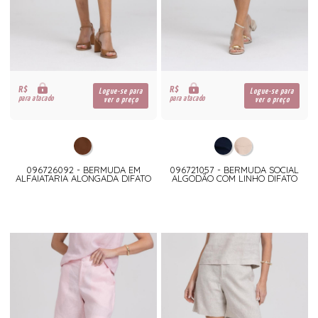
R$
R$
Logue-se para
Logue-se para
para atacado
para atacado
ver o preço
ver o preço
096726092 - BERMUDA EM
096721057 - BERMUDA SOCIAL
ALFAIATARIA ALONGADA DIFATO
ALGODÃO COM LINHO DIFATO