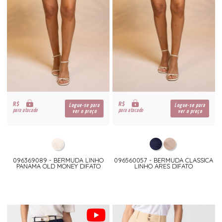
R$
R$
Logue-se para
Logue-se para
para atacado
para atacado
ver o preço
ver o preço
096369089 - BERMUDA LINHO
096560057 - BERMUDA CLASSICA
PANAMA OLD MONEY DIFATO
LINHO ARES DIFATO