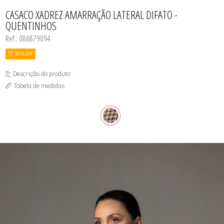
CASACOS
TODOS DE R$ BLACK
TODOS DE %
SAIAS
SAIAS
VESTIDOS
COLETES
CASACO XADREZ AMARRAÇÃO LATERAL DIFATO -
SHORTS/BERMUDAS
SHORTS/BERMUDAS
REGATAS
QUENTINHOS
VESTIDOS
VESTIDOS
SAIAS
SHORTS/BERMUDAS
Ref.: 086879094
VESTIDOS
30 % OFF
Descrição do produto
Tabela de medidas