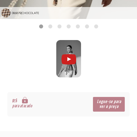
086879|CHOCOLATE
R$
Logue-se para
para atacado
ver o preço