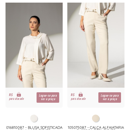
R$
R$
Logue-se para
Logue-se para
para atacado
para atacado
ver o preço
ver o preço
016810087 - BLUSA SOFISTICADA
105075087 - CALÇA ALFAIATARIA