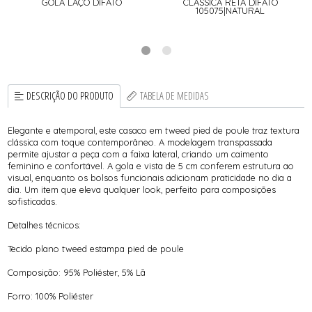
GOLA LAÇO DIFATO
CLÁSSICA RETA DIFATO
105075|NATURAL
DESCRIÇÃO DO PRODUTO
TABELA DE MEDIDAS
Elegante e atemporal, este casaco em tweed pied de poule traz textura
clássica com toque contemporâneo. A modelagem transpassada
permite ajustar a peça com a faixa lateral, criando um caimento
feminino e confortável. A gola e vista de 5 cm conferem estrutura ao
visual, enquanto os bolsos funcionais adicionam praticidade no dia a
dia. Um item que eleva qualquer look, perfeito para composições
sofisticadas.
Detalhes técnicos:
Tecido plano tweed estampa pied de poule
Composição: 95% Poliéster, 5% Lã
Forro: 100% Poliéster