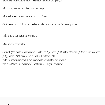
Botões forrados no mesmo tecido da peça
Martingale nas laterais da capa
Modelagem ampla e confortável
Caimento fluido com efeito de sobreposição elegante
NÃO ACOMPANHA CINTO
Medidas modelo:
Carol (Cabelo Castanho): Altura 1,71 cm / Busto 90 cm / Cintura 67 cm
/ Quadril 99 cm / Top 38 / Botton 38
*Mais informações do modelo assista ao vídeo.
*Top –Peça superior/ Botton – Peça inferior