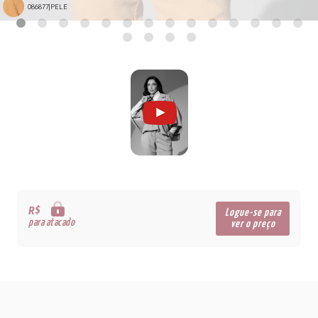
086877|PELE
R$
Logue-se para
para atacado
ver o preço