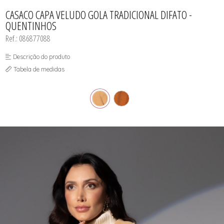
CASACOS
TODOS DE R$ BLACK
TODOS DE %
SAIAS
SAIAS
VESTIDOS
COLETES
CASACO CAPA VELUDO GOLA TRADICIONAL DIFATO -
SHORTS/BERMUDAS
SHORTS/BERMUDAS
REGATAS
QUENTINHOS
VESTIDOS
VESTIDOS
SAIAS
SHORTS/BERMUDAS
Ref.: 086877088
VESTIDOS
Descrição do produto
Tabela de medidas