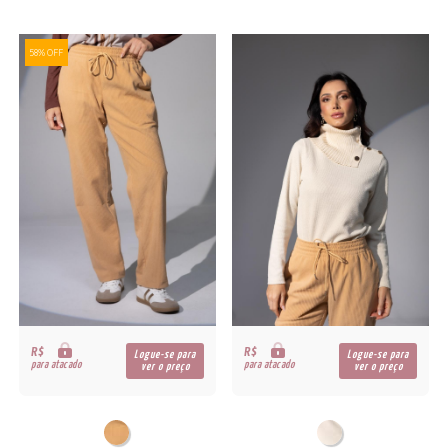
58% OFF
R$
R$
Logue-se para
Logue-se para
para atacado
para atacado
ver o preço
ver o preço