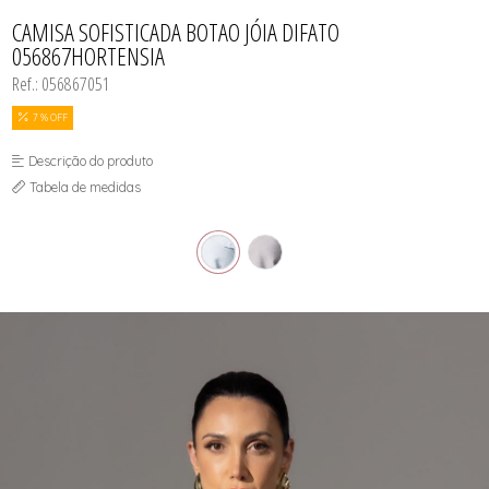
CASACOS
TODOS DE R$ BLACK
TODOS DE %
SAIAS
SAIAS
VESTIDOS
COLETES
CAMISA SOFISTICADA BOTAO JÓIA DIFATO
SHORTS/BERMUDAS
SHORTS/BERMUDAS
REGATAS
056867HORTENSIA
VESTIDOS
VESTIDOS
SAIAS
SHORTS/BERMUDAS
Ref.: 056867051
VESTIDOS
7 % OFF
Descrição do produto
Tabela de medidas