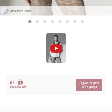
056867|HORTENSIA
R$
Logue-se para
para atacado
ver o preço