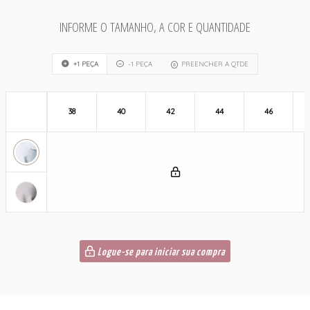
INFORME O TAMANHO, A COR E QUANTIDADE
+1 PEÇA
-1 PEÇA
PREENCHER A QTDE
38
40
42
44
46
Logue-se para iniciar sua compra