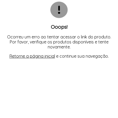
CASACOS
TODOS DE R$ BLACK
TODOS DE %
SAIAS
SAIAS
VESTIDOS
COLETES
SHORTS/BERMUDAS
SHORTS/BERMUDAS
REGATAS
VESTIDOS
VESTIDOS
SAIAS
SHORTS/BERMUDAS
VESTIDOS
Ooops!
Ocorreu um erro ao tentar acessar o link do produto.
Por favor, verifique os produtos disponíveis e tente
novamente.
Retorne a página inicial
e continue sua navegação.