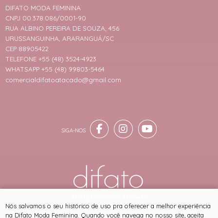
DIFATO MODA FEMININA
CNPJ 00.378.086/0001-90
RUA ALBINO PEREIRA DE SOUZA, 456
URUSSANGUINHA, ARARANGUÁ/SC
CEP 88905422
TELEFONE +55 (48) 3524-4923
WHATSAPP +55 (48) 99803-5464
comercialdifatoatacado@gmail.com
® TODOS DIREITOS RESERVADOS
Nós salvamos o seu histórico de uso pra oferecer a melhor experiência
na Difato Moda Feminina. Quando você navega no nosso site, aceita