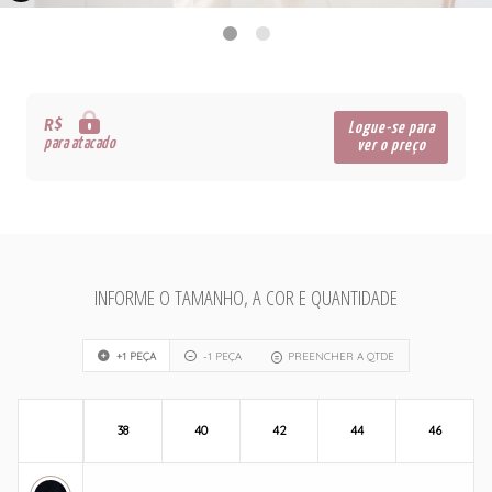
R$
Logue-se para
para atacado
ver o preço
INFORME O TAMANHO, A COR E QUANTIDADE
+1 PEÇA
-1 PEÇA
PREENCHER A QTDE
38
40
42
44
46