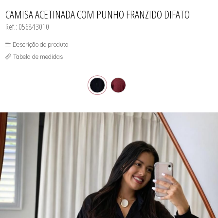
CASACOS
TODOS DE R$ BLACK
TODOS DE %
SAIAS
SAIAS
VESTIDOS
COLETES
CAMISA ACETINADA COM PUNHO FRANZIDO DIFATO
SHORTS/BERMUDAS
SHORTS/BERMUDAS
REGATAS
VESTIDOS
VESTIDOS
Ref.: 056843010
SAIAS
SHORTS/BERMUDAS
VESTIDOS
Descrição do produto
Tabela de medidas