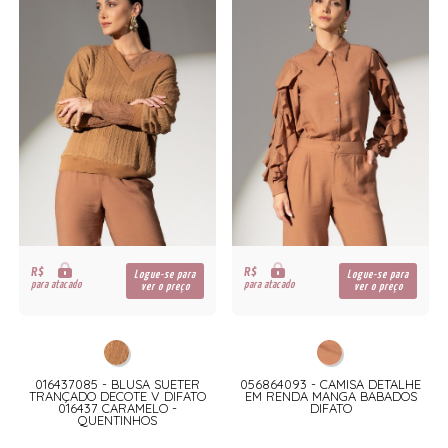
R$
R$
Logue-se para
Logue-se para
para atacado
para atacado
ver o preço
ver o preço
016437085 - BLUSA SUETER
056864093 - CAMISA DETALHE
TRANÇADO DECOTE V DIFATO
EM RENDA MANGA BABADOS
016437 CARAMELO -
DIFATO
QUENTINHOS