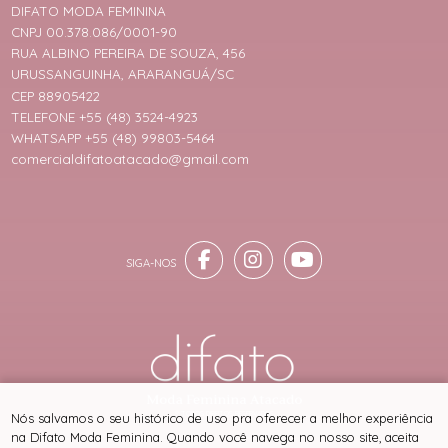
DIFATO MODA FEMININA
CNPJ 00.378.086/0001-90
RUA ALBINO PEREIRA DE SOUZA, 456
URUSSANGUINHA, ARARANGUÁ/SC
CEP 88905422
TELEFONE +55 (48) 3524-4923
WHATSAPP +55 (48) 99803-5464
comercialdifatoatacado@gmail.com
® TODOS DIREITOS RESERVADOS
Nós salvamos o seu histórico de uso pra oferecer a melhor experiência
na Difato Moda Feminina. Quando você navega no nosso site, aceita