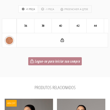
+1 PEÇA
-1 PEÇA
PREENCHER A QTDE
36
38
40
42
44
Logue-se para iniciar sua compra
PRODUTOS RELACIONADOS
48% OFF