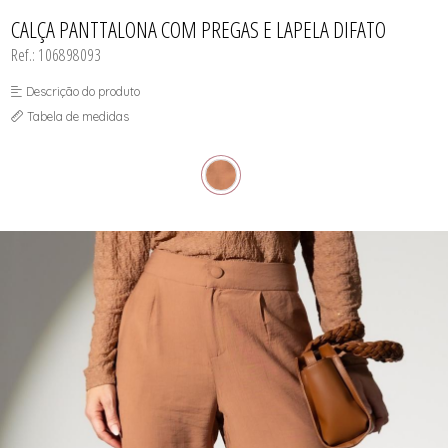
CASACOS
TODOS DE R$ BLACK
TODOS DE %
SAIAS
SAIAS
VESTIDOS
COLETES
CALÇA PANTTALONA COM PREGAS E LAPELA DIFATO
SHORTS/BERMUDAS
SHORTS/BERMUDAS
REGATAS
VESTIDOS
VESTIDOS
Ref.: 106898093
SAIAS
SHORTS/BERMUDAS
VESTIDOS
Descrição do produto
Tabela de medidas