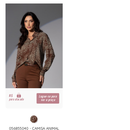
R$
Logue-se para
para atacado
ver o preço
056855040 - CAMISA ANIMAL