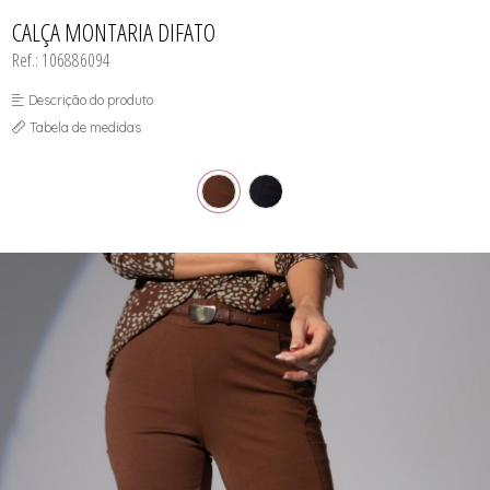
CASACOS
TODOS DE R$ BLACK
TODOS DE %
SAIAS
SAIAS
VESTIDOS
COLETES
CALÇA MONTARIA DIFATO
SHORTS/BERMUDAS
SHORTS/BERMUDAS
REGATAS
VESTIDOS
VESTIDOS
Ref.: 106886094
SAIAS
SHORTS/BERMUDAS
VESTIDOS
Descrição do produto
Tabela de medidas