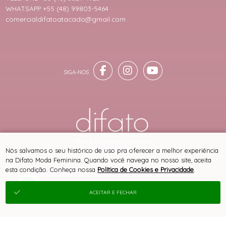
WHATSAPP +55 (48) 99803-5464
comercialdifatoatacado@gmail.com
® TODOS DIREITOS RESERVADOS
Nós salvamos o seu histórico de uso pra oferecer a melhor experiência
na Difato Moda Feminina. Quando você navega no nosso site, aceita
esta condição. Conheça nossa
Política de Cookies e Privacidade
.
SITE 100% SEGURO
PLATAFORMA B2B
ACEITAR E FECHAR