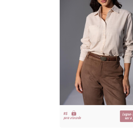
R$
Logue-
para atacado
ver o