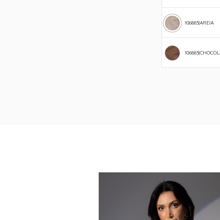
106885|AREIA
106885|CHOCOL