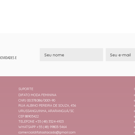
 NOVIDADES E
SUPORTE
DIFATO MODA FEMININA
CNPJ 00.378.086/0001-90
RUA ALBINO PEREIRA DE SOUZA, 456
URUSSANGUINHA, ARARANGUÁ/SC
CEP 88905422
TELEFONE +55 (48) 3524-4923
WHATSAPP +55 (48) 99803-5464
comercialdifatoatacado@gmail.com