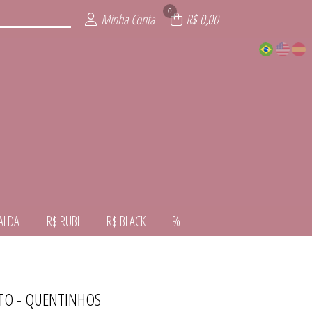
0
Minha Conta
R$ 0,00
ALDA
R$ RUBI
R$ BLACK
%
ATO - QUENTINHOS
VERNO
VERÃO
ALDA
NTE
AL
RA
CK
I