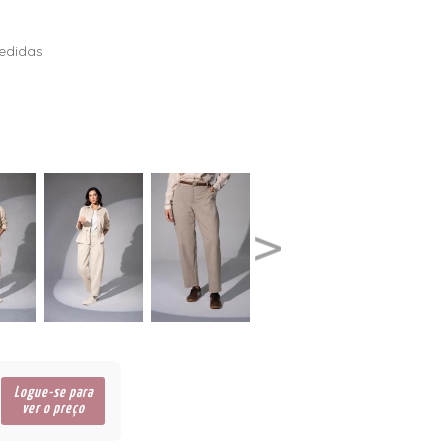
edidas
Logue-se para
ver o preço