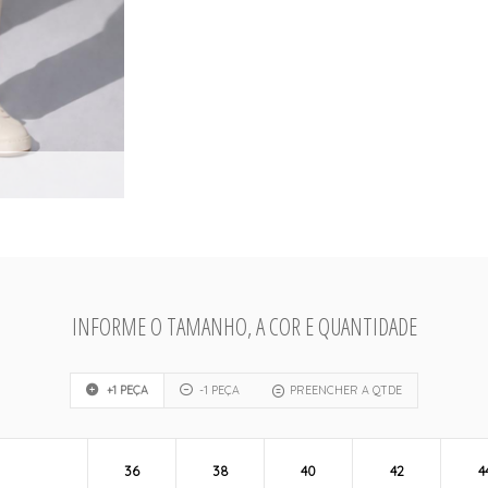
INFORME O TAMANHO, A COR E QUANTIDADE
+1 PEÇA
-1 PEÇA
PREENCHER A QTDE
36
38
40
42
4