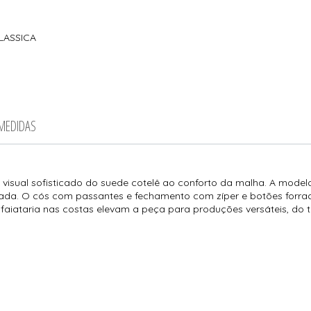
LASSICA
 MEDIDAS
 visual sofisticado do suede cotelê ao conforto da malha. A mode
ibrada. O cós com passantes e fechamento com zíper e botões for
lfaiataria nas costas elevam a peça para produções versáteis, do t