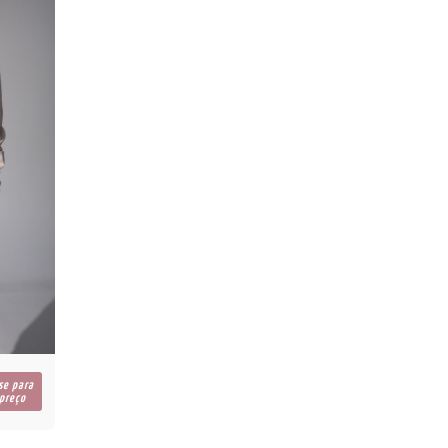
se para
 preço