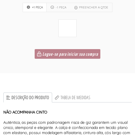
+1 PEÇA
-1 PEÇA
PREENCHER A QTDE
Logue-se para iniciar sua compra
DESCRIÇÃO DO PRODUTO
TABELA DE MEDIDAS
NÃO ACOMPANHA CINTO
Autêntica, as peças com padronagem risca de giz garantem um visual
único, atemporal e elegante. A calça é confeccionada em tecido plano
com elastano, possui modelagem alfaiataria, cintura alta, cós largo com