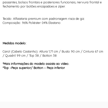
passantes, bolsos frontais e posteriores funcionais, nervura frontal e
fechamento por botões encapadoes e zíper.
Tecido: Alfaiataria premium com padronagem risca de giz.
Composição: 96% Poliéster 04% Elastano
Medidas modelo:
Carol (Cabelo Castanho): Altura 1,71 cm / Busto 90 cm / Cintura 67 cm
/ Quadril 99 cm / Top 38 / Botton 38
*Mais informações do modelo assista ao vídeo.
*Top –Peça superior/ Botton – Peça inferior