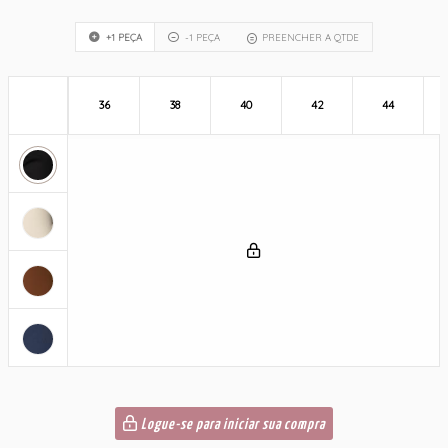
+1 PEÇA
-1 PEÇA
PREENCHER A QTDE
36
38
40
42
44
Logue-se para iniciar sua compra