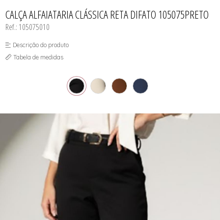
CASACOS
TODOS DE R$ BLACK
TODOS DE %
SAIAS
SAIAS
VESTIDOS
COLETES
CALÇA ALFAIATARIA CLÁSSICA RETA DIFATO 105075PRETO
SHORTS/BERMUDAS
SHORTS/BERMUDAS
REGATAS
VESTIDOS
VESTIDOS
Ref.: 105075010
SAIAS
SHORTS/BERMUDAS
VESTIDOS
Descrição do produto
Tabela de medidas