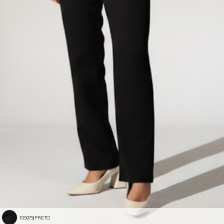
105075|PRETO