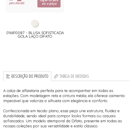
R$
Logue-se para
para atacado
ver o preço
016810087 - BLUSA SOFISTICADA
GOLA LAÇO DIFATO
DESCRIÇÃO DO PRODUTO
TABELA DE MEDIDAS
A calça de alfaiataria perfeita para te acompanhar em todas as
estações. Com modelagem reta e cintura média, ela oferece caimento
impecável que valoriza a silhueta com elegância e conforto.
Confeccionada em tecido plano, essa peça une estrutura, fluidez e
durabilidade, sendo ideal para compor looks formais ou casuais
sofisticados. Um modelo atemporal da Difato, presente em todas as
nossas coleções por sua versatilidade e estilo clássico.