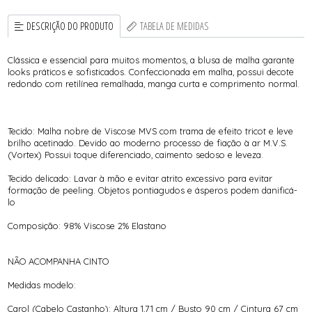
DESCRIÇÃO DO PRODUTO
TABELA DE MEDIDAS
Clássica e essencial para muitos momentos, a blusa de malha garante
looks práticos e sofisticados. Confeccionada em malha, possui decote
redondo com retilínea remalhada, manga curta e comprimento normal.
Tecido: Malha nobre de Viscose MVS com trama de efeito tricot e leve
brilho acetinado. Devido ao moderno processo de fiação à ar M.V.S.
(Vortex) Possui toque diferenciado, caimento sedoso e leveza.
Tecido delicado: Lavar à mão e evitar atrito excessivo para evitar
formação de peeling. Objetos pontiagudos e ásperos podem danificá-
lo
Composição: 98% Viscose 2% Elastano
NÃO ACOMPANHA CINTO
Medidas modelo:
Carol (Cabelo Castanho): Altura 1,71 cm / Busto 90 cm / Cintura 67 cm