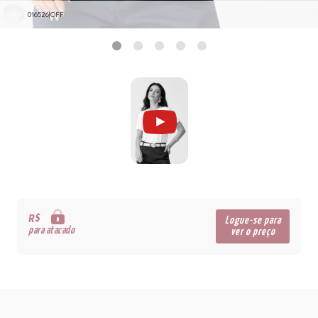
016526|OFF
R$
Logue-se para
para atacado
ver o preço