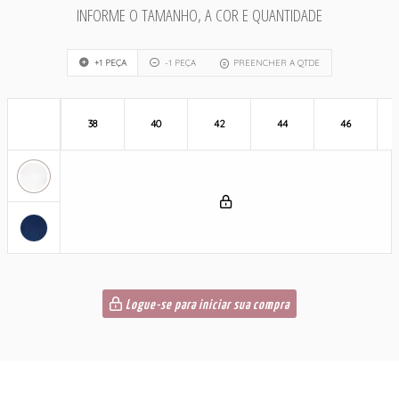
INFORME O TAMANHO, A COR E QUANTIDADE
+1 PEÇA
-1 PEÇA
PREENCHER A QTDE
38
40
42
44
46
Logue-se para iniciar sua compra