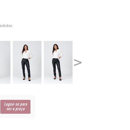
edidas
Logue-se para
ver o preço