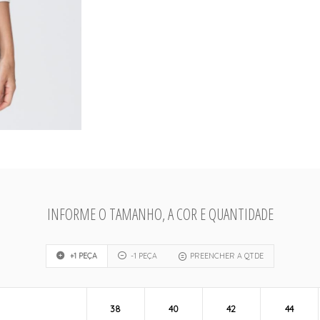
INFORME O TAMANHO, A COR E QUANTIDADE
+1 PEÇA
-1 PEÇA
PREENCHER A QTDE
38
40
42
44