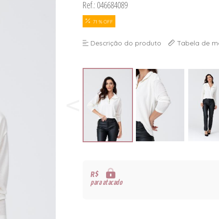
Ref.: 046684089
71 % OFF
Descrição do produto
Tabela de m
R$
para atacado