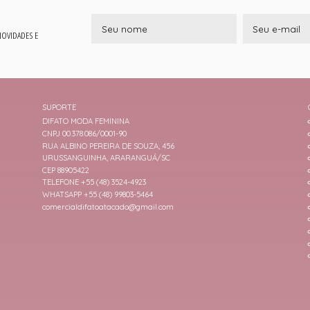
 NOVIDADES E
SUPORTE
DIFATO MODA FEMININA
CNPJ 00.378.086/0001-90
RUA ALBINO PEREIRA DE SOUZA, 456
URUSSANGUINHA, ARARANGUÁ/SC
CEP 88905422
TELEFONE +55 (48) 3524-4923
WHATSAPP +55 (48) 99803-5464
comercialdifatoatacado@gmail.com