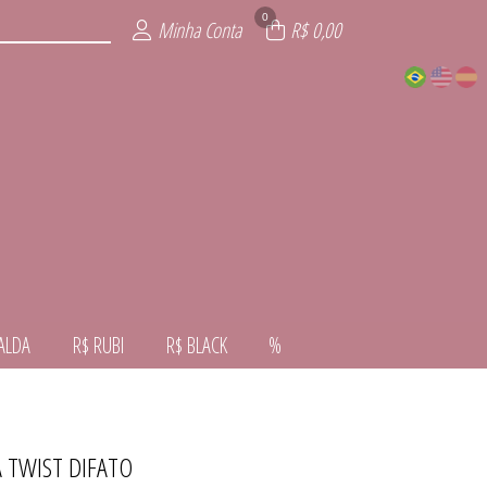
0
Minha Conta
R$ 0,00
ALDA
R$ RUBI
R$ BLACK
%
A TWIST DIFATO
VERNO
VERÃO
ALDA
NTE
AL
RA
CK
I