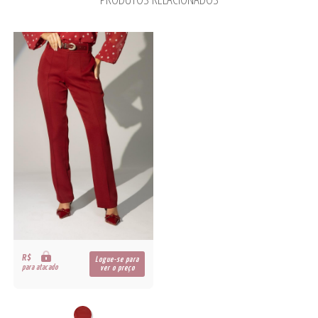
R$
Logue-se para
para atacado
ver o preço