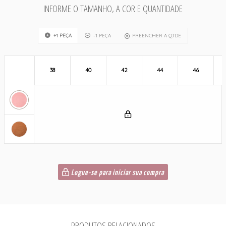
INFORME O TAMANHO, A COR E QUANTIDADE
+1 PEÇA
-1 PEÇA
PREENCHER A QTDE
38
40
42
44
46
Logue-se para iniciar sua compra
PRODUTOS RELACIONADOS