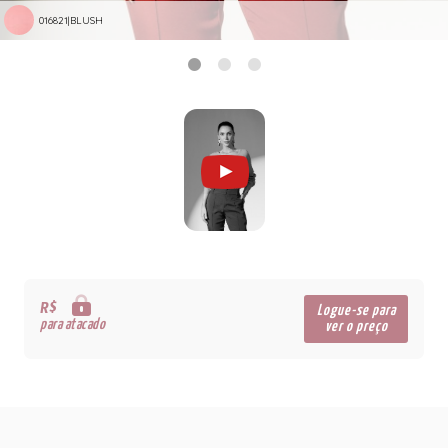
016821|BLUSH
R$
Logue-se para
para atacado
ver o preço