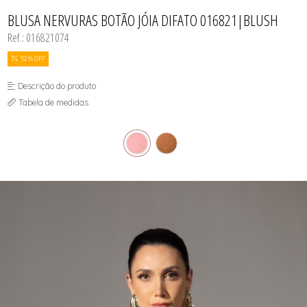
CASACOS
TODOS DE R$ BLACK
TODOS DE %
SAIAS
SAIAS
VESTIDOS
COLETES
BLUSA NERVURAS BOTÃO JÓIA DIFATO 016821|BLUSH
SHORTS/BERMUDAS
SHORTS/BERMUDAS
REGATAS
VESTIDOS
VESTIDOS
Ref.: 016821074
SAIAS
SHORTS/BERMUDAS
VESTIDOS
52 % OFF
Descrição do produto
Tabela de medidas