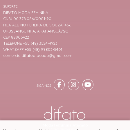
SUPORTE
DIFATO MODA FEMININA
CNPJ 00.378.086/0001-90
RUA ALBINO PEREIRA DE SOUZA, 456
URUSSANGUINHA, ARARANGUÁ/SC
CEP 88905422
TELEFONE +55 (48) 3524-4923
WHATSAPP +55 (48) 99803-5464
comercialdifatoatacado@gmail.com
® TODOS DIREITOS RESERVADOS