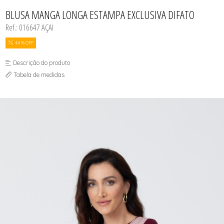
CASACOS
TODOS DE R$ BLACK
TODOS DE %
SAIAS
SAIAS
VESTIDOS
COLETES
BLUSA MANGA LONGA ESTAMPA EXCLUSIVA DIFATO
SHORTS/BERMUDAS
SHORTS/BERMUDAS
REGATAS
VESTIDOS
VESTIDOS
Ref.: 016647 AÇAI
SAIAS
SHORTS/BERMUDAS
VESTIDOS
44 % OFF
Descrição do produto
Tabela de medidas