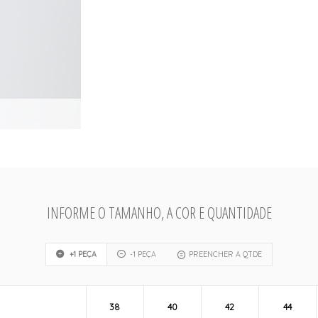
INFORME O TAMANHO, A COR E QUANTIDADE
+1 PEÇA
-1 PEÇA
PREENCHER A QTDE
38
40
42
44