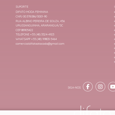
SUPORTE
DIFATO MODA FEMININA
CNPJ 00.378.086/0001-90
RUA ALBINO PEREIRA DE SOUZA, 456
URUSSANGUINHA, ARARANGUÁ/SC
CEP 88905422
TELEFONE +55 (48) 3524-4923
WHATSAPP +55 (48) 99803-5464
comercialdifatoatacado@gmail.com