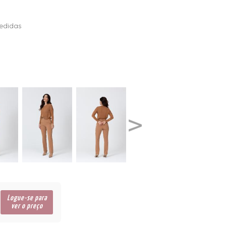
edidas
Logue-se para
ver o preço