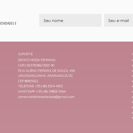
 NOVIDADES E
SUPORTE
DIFATO MODA FEMININA
CNPJ 00.378.086/0001-90
RUA ALBINO PEREIRA DE SOUZA, 456
URUSSANGUINHA, ARARANGUÁ/SC
CEP 88905422
TELEFONE +55 (48) 3524-4923
WHATSAPP +55 (48) 99803-5464
comercialdifatoatacado@gmail.com