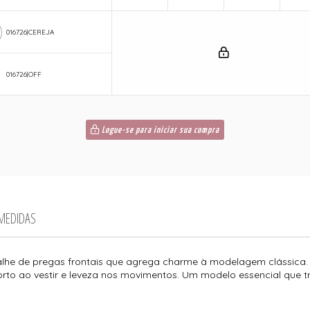
016726|CEREJA
016726|OFF
Logue-se para iniciar sua compra
 MEDIDAS
etalhe de pregas frontais que agrega charme à modelagem clássica
rto ao vestir e leveza nos movimentos. Um modelo essencial que tra