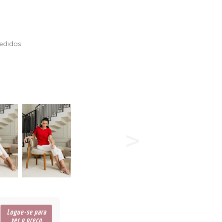
edidas
Logue-se para
ver o preço