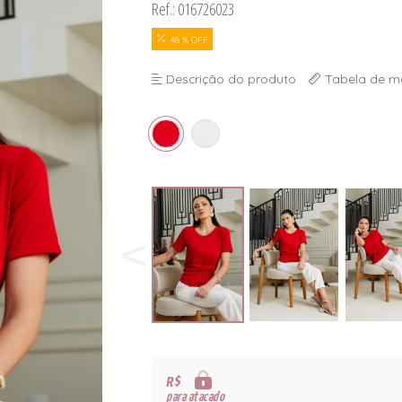
Ref.: 016726023
48 % OFF
Descrição do produto
Tabela de m
R$
para atacado