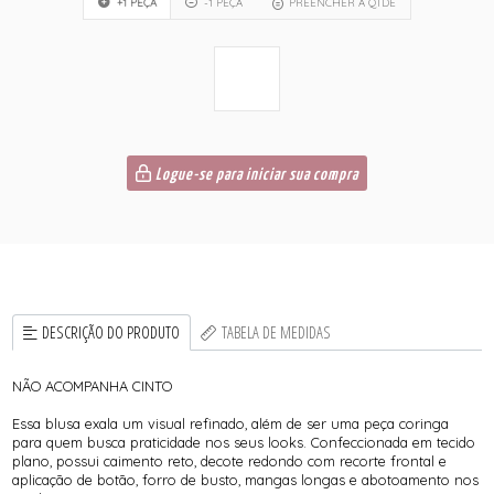
+1 PEÇA
-1 PEÇA
PREENCHER A QTDE
Logue-se para iniciar sua compra
DESCRIÇÃO DO PRODUTO
TABELA DE MEDIDAS
NÃO ACOMPANHA CINTO
Essa blusa exala um visual refinado, além de ser uma peça coringa
para quem busca praticidade nos seus looks. Confeccionada em tecido
plano, possui caimento reto, decote redondo com recorte frontal e
aplicação de botão, forro de busto, mangas longas e abotoamento nos