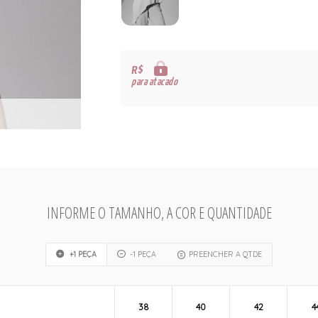
R$
para atacado
INFORME O TAMANHO, A COR E QUANTIDADE
+1 PEÇA
-1 PEÇA
PREENCHER A QTDE
38
40
42
4