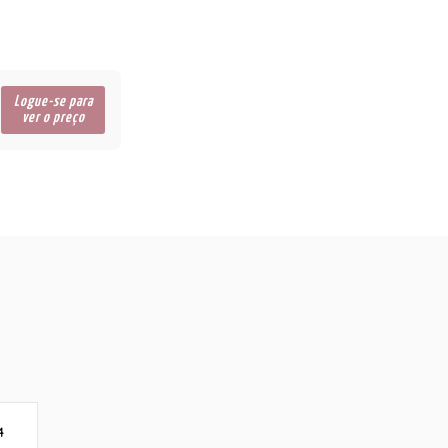
Logue-se para
ver o preço
4