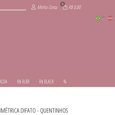
0
Minha Conta
R$ 0,00
ALDA
R$ RUBI
R$ BLACK
%
SIMÉTRICA DIFATO - QUENTINHOS
VERNO
VERÃO
ALDA
NTE
AL
RA
CK
I