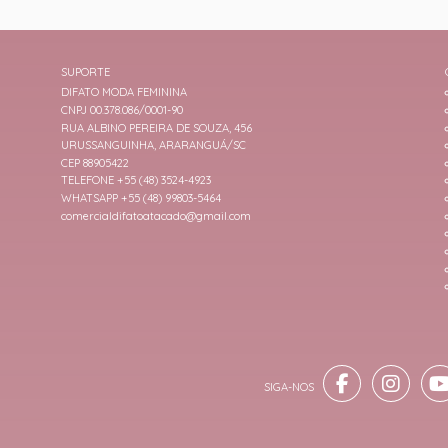
SUPORTE
DIFATO MODA FEMININA
CNPJ 00.378.086/0001-90
RUA ALBINO PEREIRA DE SOUZA, 456
URUSSANGUINHA, ARARANGUÁ/SC
CEP 88905422
TELEFONE +55 (48) 3524-4923
WHATSAPP +55 (48) 99803-5464
comercialdifatoatacado@gmail.com