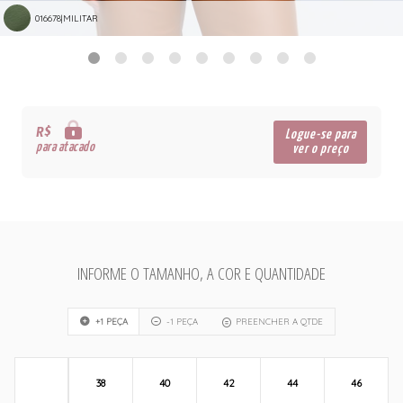
016678|MILITAR
R$
Logue-se para
para atacado
ver o preço
INFORME O TAMANHO, A COR E QUANTIDADE
+1 PEÇA
-1 PEÇA
PREENCHER A QTDE
38
40
42
44
46