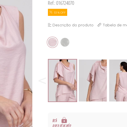
Ref.: 016724070
53 % OFF
Descrição do produto
Tabela de m
R$
para atacado