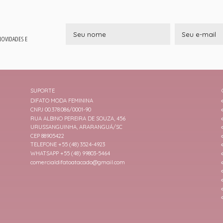
 NOVIDADES E
SUPORTE
DIFATO MODA FEMININA
CNPJ 00.378.086/0001-90
RUA ALBINO PEREIRA DE SOUZA, 456
URUSSANGUINHA, ARARANGUÁ/SC
CEP 88905422
TELEFONE +55 (48) 3524-4923
WHATSAPP +55 (48) 99803-5464
comercialdifatoatacado@gmail.com