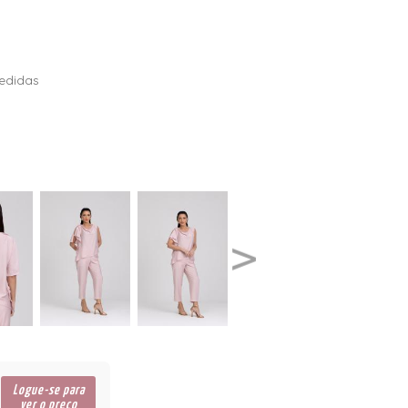
edidas
Logue-se para
ver o preço