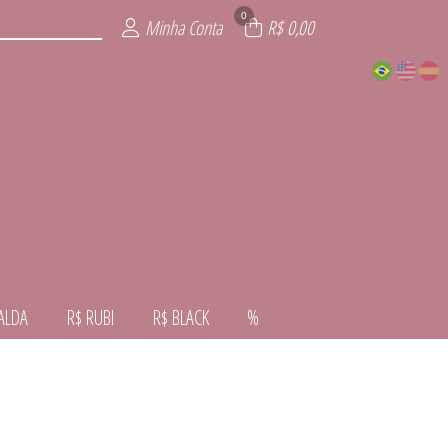
0
Minha Conta
R$ 0,00
ALDA
R$ RUBI
R$ BLACK
%
VERNO
VERÃO
ALDA
NTE
AL
RA
CK
I