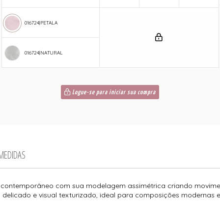
016724|PETALA
016724|NATURAL
Logue-se para iniciar sua compra
 MEDIDAS
me contemporâneo com sua modelagem assimétrica criando movimen
o delicado e visual texturizado, ideal para composições modernas e