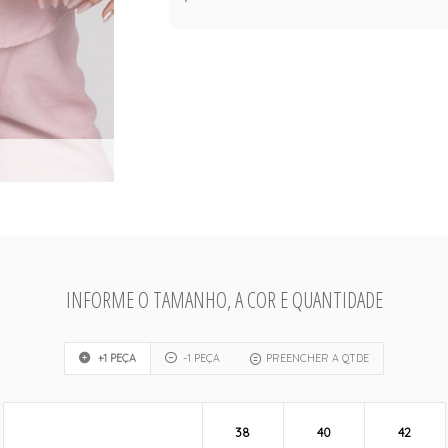
INFORME O TAMANHO, A COR E QUANTIDADE
+1 PEÇA
-1 PEÇA
PREENCHER A QTDE
38
40
42