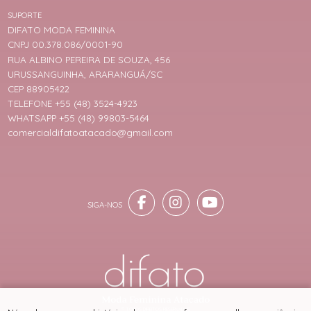
SUPORTE
DIFATO MODA FEMININA
CNPJ 00.378.086/0001-90
RUA ALBINO PEREIRA DE SOUZA, 456
URUSSANGUINHA, ARARANGUÁ/SC
CEP 88905422
TELEFONE +55 (48) 3524-4923
WHATSAPP +55 (48) 99803-5464
comercialdifatoatacado@gmail.com
® TODOS DIREITOS RESERVADOS