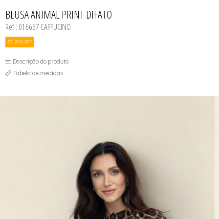
CASACOS
TODOS DE R$ BLACK
TODOS DE %
SAIAS
SAIAS
VESTIDOS
COLETES
BLUSA ANIMAL PRINT DIFATO
SHORTS/BERMUDAS
SHORTS/BERMUDAS
REGATAS
VESTIDOS
VESTIDOS
Ref.: 016637 CAPPUCINO
SAIAS
SHORTS/BERMUDAS
VESTIDOS
29 % OFF
Descrição do produto
Tabela de medidas