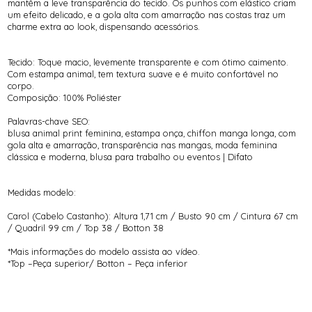
mantêm a leve transparência do tecido. Os punhos com elástico criam
um efeito delicado, e a gola alta com amarração nas costas traz um
charme extra ao look, dispensando acessórios.
Tecido: Toque macio, levemente transparente e com ótimo caimento.
Com estampa animal, tem textura suave e é muito confortável no
corpo.
Composição: 100% Poliéster
Palavras-chave SEO:
blusa animal print feminina, estampa onça, chiffon manga longa, com
gola alta e amarração, transparência nas mangas, moda feminina
clássica e moderna, blusa para trabalho ou eventos | Difato
Medidas modelo:
Carol (Cabelo Castanho): Altura 1,71 cm / Busto 90 cm / Cintura 67 cm
/ Quadril 99 cm / Top 38 / Botton 38
*Mais informações do modelo assista ao vídeo.
*Top –Peça superior/ Botton – Peça inferior