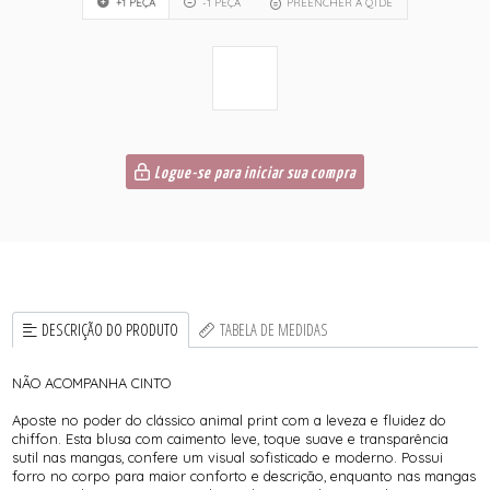
+1 PEÇA
-1 PEÇA
PREENCHER A QTDE
Logue-se para iniciar sua compra
DESCRIÇÃO DO PRODUTO
TABELA DE MEDIDAS
NÃO ACOMPANHA CINTO
Aposte no poder do clássico animal print com a leveza e fluidez do
chiffon. Esta blusa com caimento leve, toque suave e transparência
sutil nas mangas, confere um visual sofisticado e moderno. Possui
forro no corpo para maior conforto e descrição, enquanto nas mangas